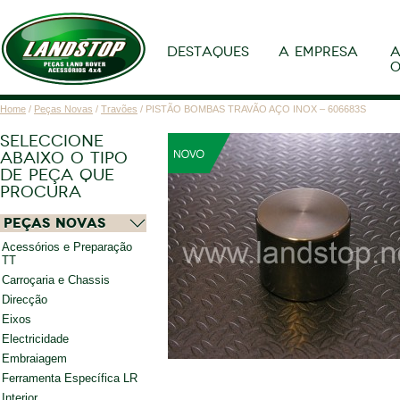
DESTAQUES
A EMPRESA
A
O
Home
/
Peças Novas
/
Travões
/ PISTÃO BOMBAS TRAVÃO AÇO INOX – 606683S
SELECCIONE
ABAIXO O TIPO
DE PEÇA QUE
PROCURA
Peças Novas
Acessórios e Preparação
TT
Carroçaria e Chassis
Direcção
Eixos
Electricidade
Embraiagem
Ferramenta Específica LR
Interior