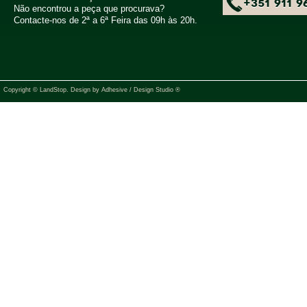
+351 911 9
Não encontrou a peça que procurava?
Contacte-nos de 2ª a 6ª Feira das 09h às 20h.
Copyright © LandStop. Design by
Adhesive / Design Studio ®