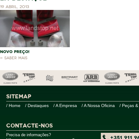
19 Abril, 2013
NOVO PREÇO!
» Saber mais
SITEMAP
/ Home
/ Destaques
/ A Empresa
/ A Nossa Oficina
/ Peças &
CONTACTE-NOS
Precisa de informações?
+351 911 9