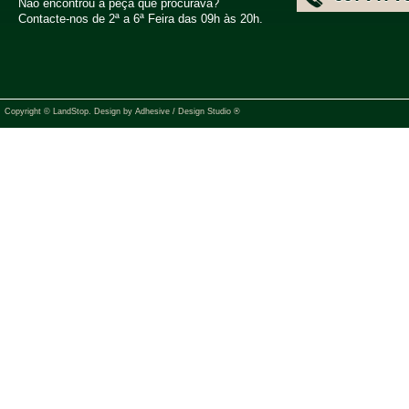
Não encontrou a peça que procurava?
Contacte-nos de 2ª a 6ª Feira das 09h às 20h.
Copyright © LandStop. Design by
Adhesive / Design Studio ®