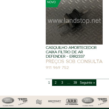
CASQUILHO AMORTECEDOR
CAIXA FILTRO DE AR
DEFENDER – ERR2337
Preços sob consulta
911 969 752
1
2
3
…
39
Seguinte »