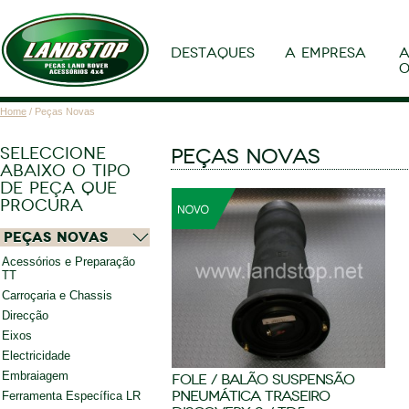
DESTAQUES
A EMPRESA
A
O
Home
/ Peças Novas
SELECCIONE
PEÇAS NOVAS
ABAIXO O TIPO
DE PEÇA QUE
PROCURA
Peças Novas
Acessórios e Preparação
TT
Carroçaria e Chassis
Direcção
Eixos
Electricidade
Embraiagem
FOLE / BALÃO SUSPENSÃO
PNEUMÁTICA TRASEIRO
Ferramenta Específica LR