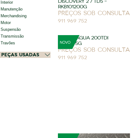
DISCOVERY 2 / TD5 –
Interior
RKB101200G
Manutenção
Preços sob consulta
Merchandising
911 969 752
Motor
Suspensão
Transmissão
BOMBA ÁGUA 200TDI
RTC6395G
Travões
Preços sob consulta
Peças Usadas
911 969 752