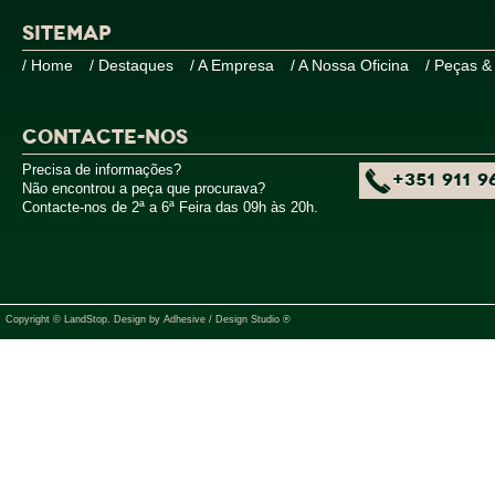
SITEMAP
/ Home
/ Destaques
/ A Empresa
/ A Nossa Oficina
/ Peças &
CONTACTE-NOS
Precisa de informações?
+351 911 9
Não encontrou a peça que procurava?
Contacte-nos de 2ª a 6ª Feira das 09h às 20h.
Copyright © LandStop. Design by
Adhesive / Design Studio ®