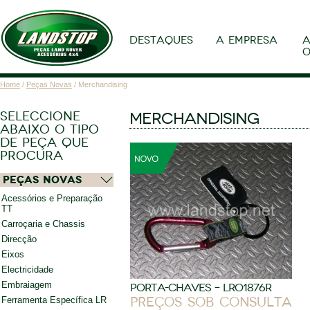
DESTAQUES
A EMPRESA
A
O
Home
/
Peças Novas
/ Merchandising
SELECCIONE
MERCHANDISING
ABAIXO O TIPO
DE PEÇA QUE
PROCURA
Peças Novas
Acessórios e Preparação
TT
Carroçaria e Chassis
Direcção
Eixos
Electricidade
Embraiagem
PORTA-CHAVES – LRO1876R
Ferramenta Específica LR
Preços sob consulta