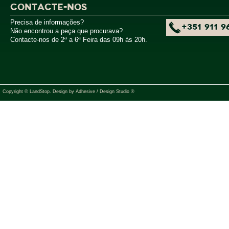
CONTACTE-NOS
Precisa de informações?
+351 911 9
Não encontrou a peça que procurava?
Contacte-nos de 2ª a 6ª Feira das 09h às 20h.
Copyright © LandStop. Design by
Adhesive / Design Studio ®