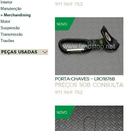
Interior
911 969 752
Manutenção
Merchandising
Motor
Suspensão
Transmissão
Travões
Peças Usadas
PORTA-CHAVES – LRO1876B
Preços sob consulta
911 969 752