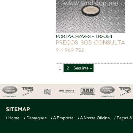
PORTA-CHAVES – LR2054
Preços sob consulta
911 969 752
1
2
Seguinte »
SITEMAP
/ Home
/ Destaques
/ A Empresa
/ A Nossa Oficina
/ Peças &