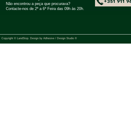
+351 911 9
Não encontrou a peça que procurava?
Contacte-nos de 2ª a 6ª Feira das 09h às 20h.
Copyright © LandStop. Design by
Adhesive / Design Studio ®