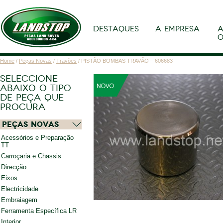
DESTAQUES
A EMPRESA
A
O
Home
/
Peças Novas
/
Travões
/ PISTÃO BOMBAS TRAVÃO – 606683
SELECCIONE
ABAIXO O TIPO
DE PEÇA QUE
PROCURA
Peças Novas
Acessórios e Preparação
TT
Carroçaria e Chassis
Direcção
Eixos
Electricidade
Embraiagem
Ferramenta Específica LR
Interior