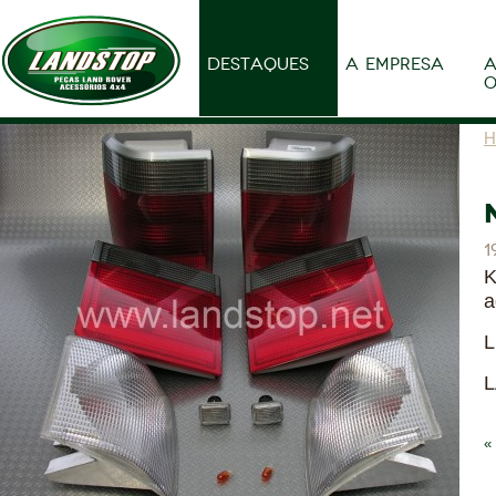
DESTAQUES
A EMPRESA
A
O
H
1
K
a
L
L
«